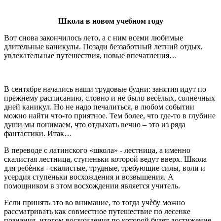
Школа в новом учебном году
Вот снова закончилось лето, а с ним всеми любимые
длительные каникулы. Позади беззаботный летний отдых,
увлекательные путешествия, новые впечатления…
В сентябре начались наши трудовые будни: занятия идут по
прежнему расписанию, словно и не было весёлых, солнечных
дней каникул. Но не надо печалиться, в любом событии
можно найти что-то приятное. Тем более, что где-то в глубине
души мы понимаем, что отдыхать вечно – это из ряда
фантастики. Итак…
В переводе с латинского «школа» - лестница, а именно
скалистая лестница, ступеньки которой ведут вверх. Школа
для ребѐнка - скалистые, трудные, требующие силы, воли и
усердия ступеньки восхождения и возвышения. А
помощником в этом восхождении является учитель.
Если принять это во внимание, то тогда учѐбу можно
рассматривать как совместное путешествие по лесенке
познания, итогом восхождения по которой будет достижение