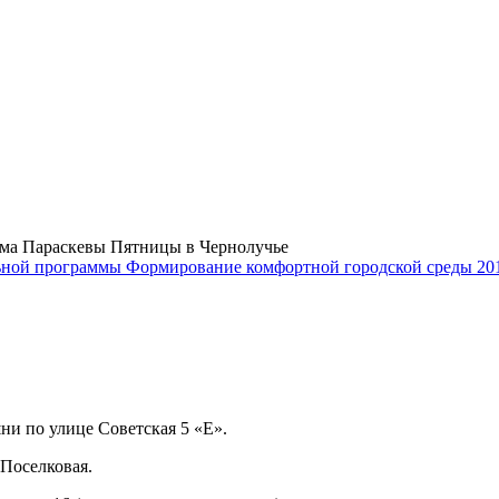
ама Параскевы Пятницы в Чернолучье
ной программы Формирование комфортной городской среды 201
ни по улице Советская 5 «Е».
 Поселковая.