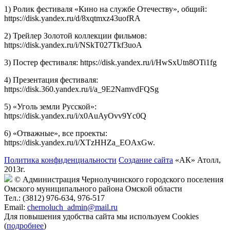
1) Ролик фестиваля «Кино на службе Отечеству», общий:
https://disk.yandex.ru/d/8xqtmxz43uofRA
2) Трейлер Золотой коллекции фильмов:
https://disk.yandex.ru/i/NSkT027Tkf3uoA
3) Постер фестиваля: https://disk.yandex.ru/i/HwSxUtn8OTi1fg
4) Презентация фестиваля:
https://disk.360.yandex.ru/i/a_9E2NamvdFQSg
5) «Уголь земли Русской»:
https://disk.yandex.ru/i/x0AuAyOvv9Yc0Q
6) «Отважные», все проекты:
https://disk.yandex.ru/i/XTzHHZa_EOAxGw.
Политика конфиденциальности
Создание сайта
«АК» Атолл,
2013г.
© Администрация Чернолучинского городского поселения
Омского муниципального района Омской области
Тел.: (3812) 976-634, 976-517
Email:
chernoluch_admin@mail.ru
Для повышения удобства сайта мы используем Cookies
(
подробнее
)